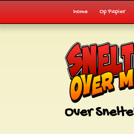
home
Op Papier
Over Snelte