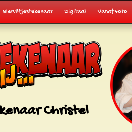
Bierviltjestekenaar
Digitaal
Vanaf Foto
kenaar Christel