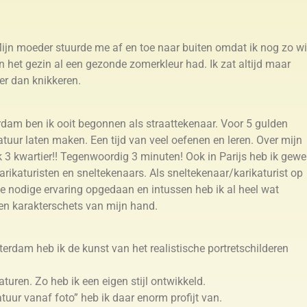
. Mijn moeder stuurde me af en toe naar buiten omdat ik nog zo wi
in het gezin al een gezonde zomerkleur had. Ik zat altijd maar
er dan knikkeren.
dam ben ik ooit begonnen als straattekenaar. Voor 5 gulden
tuur laten maken. Een tijd van veel oefenen en leren. Over mijn
k 3 kwartier!! Tegenwoordig 3 minuten! Ook in Parijs heb ik gewe
arikaturisten en sneltekenaars. Als sneltekenaar/karikaturist op
de nodige ervaring opgedaan en intussen heb ik al heel wat
n karakterschets van mijn hand.
rdam heb ik de kunst van het realistische portretschilderen
turen. Zo heb ik een eigen stijl ontwikkeld.
atuur vanaf foto” heb ik daar enorm profijt van.