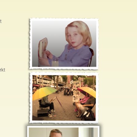
t
rkt