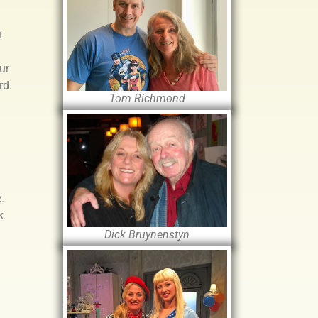
n
ur
rd.
Tom Richmond
.
k
Dick Bruynenstyn