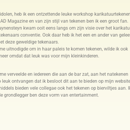
idolen, heb ik een ontzettende leuke workshop karikatuurtekene
AD Magazine en van zijn stijl van tekenen ben ik een groot fan.
uynensteyn kwam ooit eens langs om zijn visie over het karikatu
 tekenaars conventie. Ook daar heb ik het een en ander van gelee
met deze geweldige tekenaars.
me uitnodigde om in haar paleis te komen tekenen, wilde ik ook
meer omdat dat leuk was voor mijn kleinkinderen.
 me verveelde en iedereen die aan de bar zat, aan het natekenen
o leuk ontvangen dat ik besloot dit aan te bieden op mijn website
ddels bieden vele collegae ook het tekenen op bierviltjes aan. I
h de grondlegger ben deze vorm van entertainment.