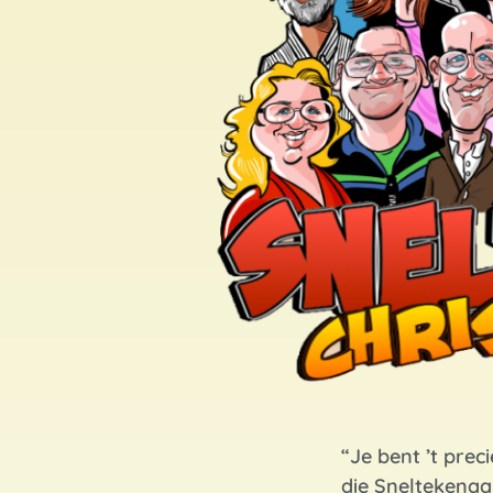
“Je bent ’t preci
die Sneltekenaa