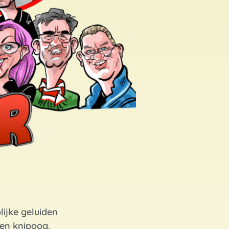
olijke geluiden
een knipoog.