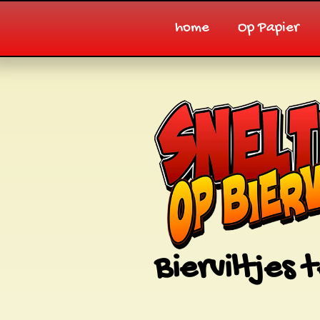
home
Op Papier
Bierviltjes