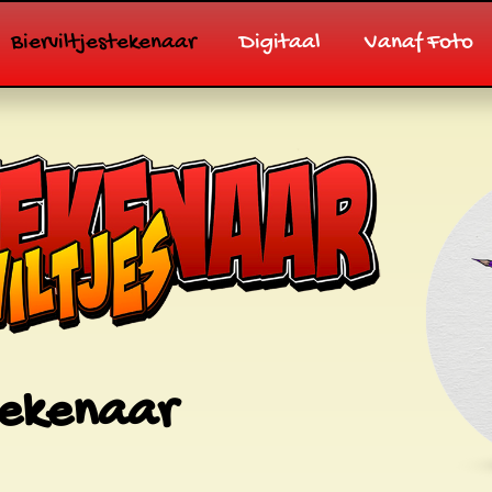
Bierviltjestekenaar
Digitaal
Vanaf Foto
 tekenaar